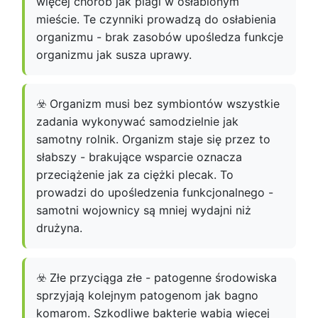
więcej chorób jak plagi w osłabionym
mieście. Te czynniki prowadzą do osłabienia
organizmu - brak zasobów upośledza funkcje
organizmu jak susza uprawy.
☣️ Organizm musi bez symbiontów wszystkie
zadania wykonywać samodzielnie jak
samotny rolnik. Organizm staje się przez to
słabszy - brakujące wsparcie oznacza
przeciążenie jak za ciężki plecak. To
prowadzi do upośledzenia funkcjonalnego -
samotni wojownicy są mniej wydajni niż
drużyna.
☣️ Złe przyciąga złe - patogenne środowiska
sprzyjają kolejnym patogenom jak bagno
komarom. Szkodliwe bakterie wabią więcej