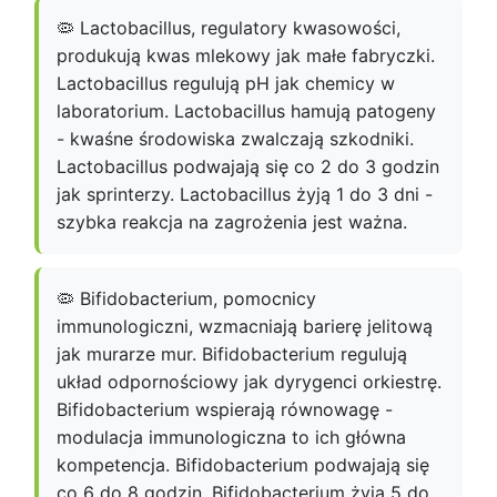
🦠 Lactobacillus, regulatory kwasowości,
produkują kwas mlekowy jak małe fabryczki.
Lactobacillus regulują pH jak chemicy w
laboratorium. Lactobacillus hamują patogeny
- kwaśne środowiska zwalczają szkodniki.
Lactobacillus podwajają się co 2 do 3 godzin
jak sprinterzy. Lactobacillus żyją 1 do 3 dni -
szybka reakcja na zagrożenia jest ważna.
🦠 Bifidobacterium, pomocnicy
immunologiczni, wzmacniają barierę jelitową
jak murarze mur. Bifidobacterium regulują
układ odpornościowy jak dyrygenci orkiestrę.
Bifidobacterium wspierają równowagę -
modulacja immunologiczna to ich główna
kompetencja. Bifidobacterium podwajają się
co 6 do 8 godzin. Bifidobacterium żyją 5 do