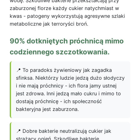
wodę. Szkodliwe bakterie przekształcają przy
zaburzonej florze każdy cukier natychmiast w
kwas - patogeny wykorzystują agresywne szlaki
metaboliczne jak terroryści broń.
90% dotkniętych próchnicą mimo
codziennego szczotkowania.
📍 To paradoks żywieniowy jak zagadka
sfinksa. Niektórzy ludzie jedzą dużo słodyczy
i nie mają próchnicy - ich flora jamy ustnej
jest zdrowa. Inni jedzą mało cukru i mimo to
dostają próchnicę - ich społeczność
bakteryjna jest zaburzona.
📍 Dobre bakterie neutralizują cukier jak
strażacy ogień. Szkodliwe bakterie